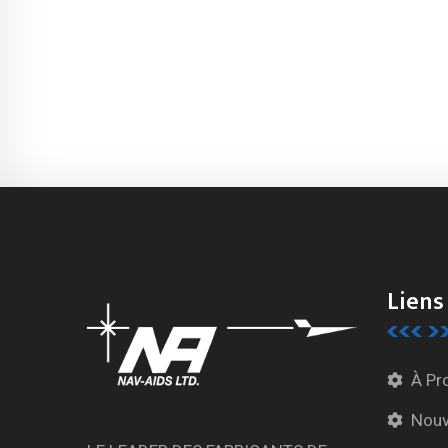
Liens
À Pr
Nouv