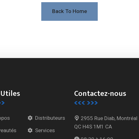
Back To Home
 Utiles
Contactez-nous
opos
Distributeurs
2955 Rue Diab, Montréal
QC H4S 1M1 CA
eautés
Services