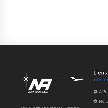
Liens
À Pr
Nouv