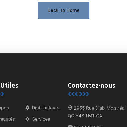
Back To Home
 Utiles
Contactez-nous
opos
Distributeurs
2955 Rue Diab, Montréal
QC H4S 1M1 CA
eautés
Services