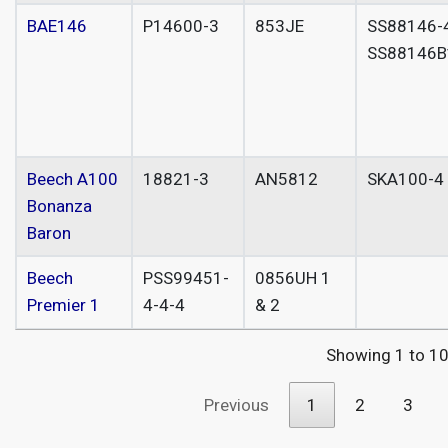
BAE146
P14600-3
853JE
SS88146-
SS88146B
Beech A100
18821-3
AN5812
SKA100-4
Bonanza
Baron
Beech
PSS99451-
0856UH 1
Premier 1
4-4-4
& 2
Showing 1 to 10
Previous
1
2
3