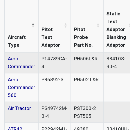
Static
Test
Pitot
Pitot
Adaptor
Aircraft
Test
Probe
Blanking
Type
Adaptor
Part No.
Adaptor
Aero
P14789CA-
PH506L&R
33410S-
Commander
4
90-4
Aero
P86892-3
PH502 L&R
Commander
560
Air Tractor
PS49742M-
PST300-2
3-4
PST505
ATR42
P22942M1-
49380
33410HH-