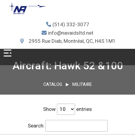
(514) 332-3077
info@navaidsltd.net
2955 Rue Diab, Montréal, QC, H4S 1M1
Aircraft: Hawk 52 &100
CATALOG
MILITAIRE
Show
entries
Search: