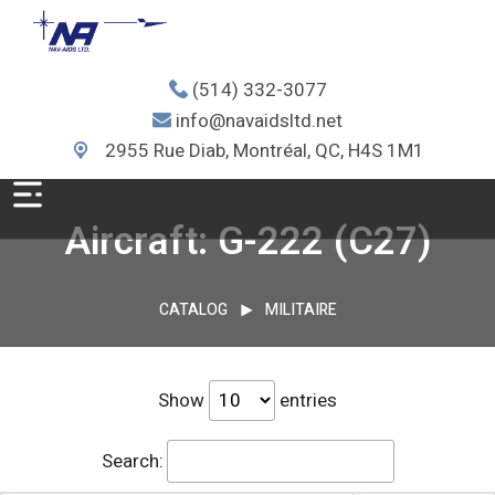
(514) 332-3077
info@navaidsltd.net
2955 Rue Diab, Montréal, QC, H4S 1M1
Aircraft: G-222 (C27)
CATALOG
MILITAIRE
Show
entries
Search: