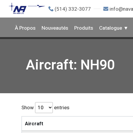
(514) 332-3077
info@nava
À Propos
Nouveautés
Produits
Catalogue
Aircraft: NH90
Show
entries
Aircraft