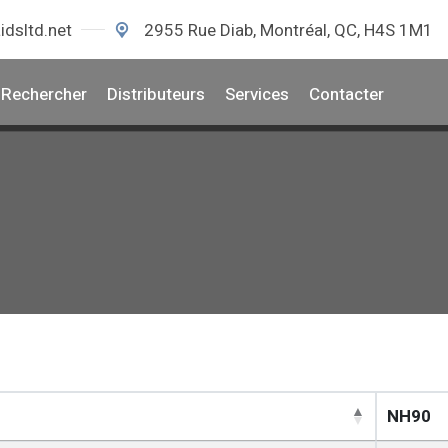
idsltd.net
2955 Rue Diab, Montréal, QC, H4S 1M1
Rechercher
Distributeurs
Services
Contacter
NH90