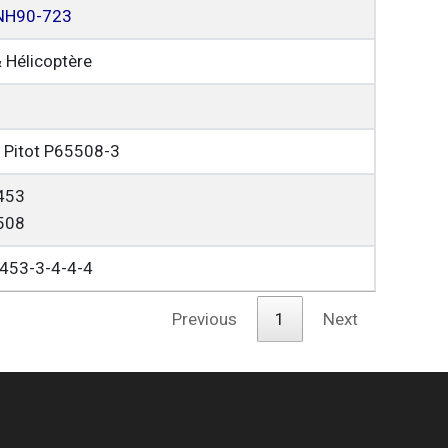
NH90-723
& Hélicoptère
 Pitot P65508-3
453
508
453-3-4-4-4
Previous
1
Next