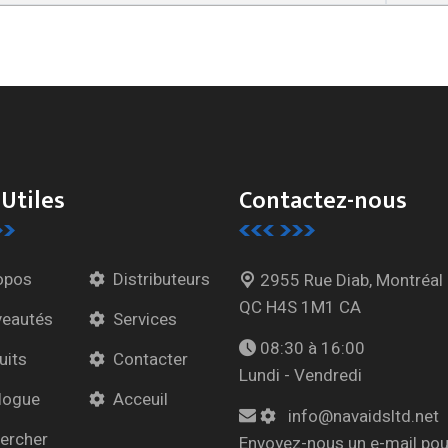
 Utiles
Contactez-nous
opos
Distributeurs
2955 Rue Diab, Montréal
QC H4S 1M1 CA
eautés
Services
08:30 à 16:00
uits
Contacter
Lundi - Vendredi
logue
Acceuil
info@navaidsltd.net
ercher
Envoyez-nous un e-mail pou