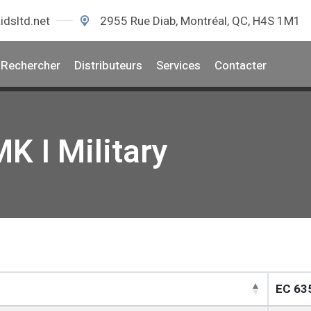
idsltd.net
2955 Rue Diab, Montréal, QC, H4S 1M1
Rechercher
Distributeurs
Services
Contacter
MK I Military
EC 635