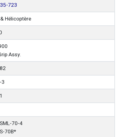
35-723
 & Hélicoptère
0
900
rip Assy.
82
-3
1
SML-70-4
S-70B*