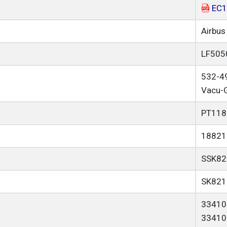
EC1
Airbus
LF505
532-4
Vacu-G
PT118
18821
SSK82
SK821
33410
33410