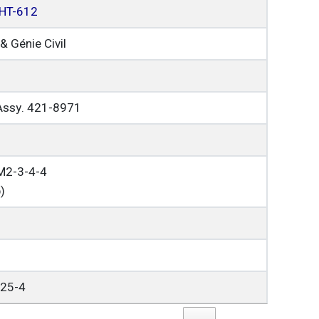
HT-612
& Génie Civil
Assy. 421-8971
2-3-4-4
)
25-4