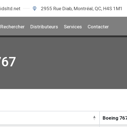
idsltd.net
2955 Rue Diab, Montréal, QC, H4S 1M1
Rechercher
Distributeurs
Services
Contacter
767
Boeing 76