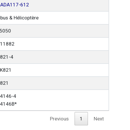
ADA117-612
rbus & Hélicoptère
5050
11882
821-4
K821
821
4146-4
4146B*
Previous
1
Next