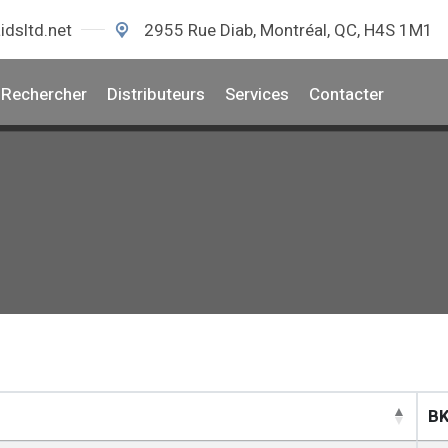
idsltd.net
2955 Rue Diab, Montréal, QC, H4S 1M1
Rechercher
Distributeurs
Services
Contacter
BK