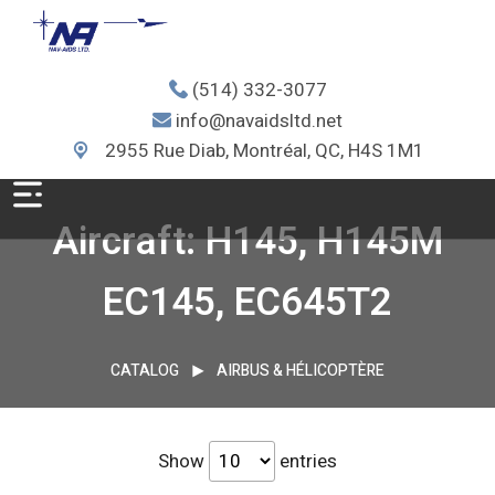
(514) 332-3077
info@navaidsltd.net
2955 Rue Diab, Montréal, QC, H4S 1M1
Aircraft: H145, H145M
EC145, EC645T2
CATALOG
AIRBUS & HÉLICOPTÈRE
Show
entries